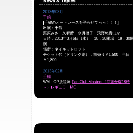
2013年03月
千鶴
[千鶴のオートレースを語らせてっっ！！！]
出演：千鶴
栗原みさ 久宥茜 水月桃子 飛澤悠貴ほか
日時：2013年3月6日（水） 18：30開場 19：30
演
場所：ネイキッドロフト
チケット代（ドリンク別）：前売り￥1,500 当日
￥1,800
2013年02月
千鶴
WALLOP放送局
Fan Club Masters（毎週金曜18時
～）レギュラーMC
2013年02月
佐倉仁菜
2月21日 サードDVD「
恋ひとすじ
」イーネット・フ
ンティアより発売
2013年01月
千鶴